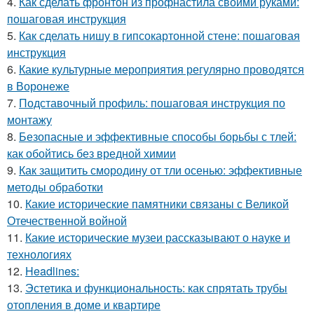
4.
Как сделать фронтон из профнастила своими руками:
пошаговая инструкция
5.
Как сделать нишу в гипсокартонной стене: пошаговая
инструкция
6.
Какие культурные мероприятия регулярно проводятся
в Воронеже
7.
Подставочный профиль: пошаговая инструкция по
монтажу
8.
Безопасные и эффективные способы борьбы с тлей:
как обойтись без вредной химии
9.
Как защитить смородину от тли осенью: эффективные
методы обработки
10.
Какие исторические памятники связаны с Великой
Отечественной войной
11.
Какие исторические музеи рассказывают о науке и
технологиях
12.
Headlines:
13.
Эстетика и функциональность: как спрятать трубы
отопления в доме и квартире