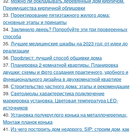
32.
Можно ли обкладывать деревянный дом кирпичом.
Преимущества кирпичной облицовки
33.
Проектирование пятиэтажного жилого дома:
основные этапы и принципы
34.
Заклинило дверь? Попробуйте эти три проверенных
способа
35.
Лучшие медицинские шкафы на 2023 год: от идеи до
реализации
36.
Профлист: лучший способ обшивки дома
37.
Планировка 2-комнатной квартиры. Планировка
двушки: схемы и фото создания практичного, удобного и
функционального дизайна в двухкомнатной квартире
38.
Строительство частного дома: этапы и рекомендации
39.
Светодиоды характеристика подключение
маркировка установка. Цветовая температура LED-
источников
40.
Установка полукруглого конька на металлочерепицу.
Монтаж планок конька
41.
Из чего построить дом недорого. SIP: строим дом, как