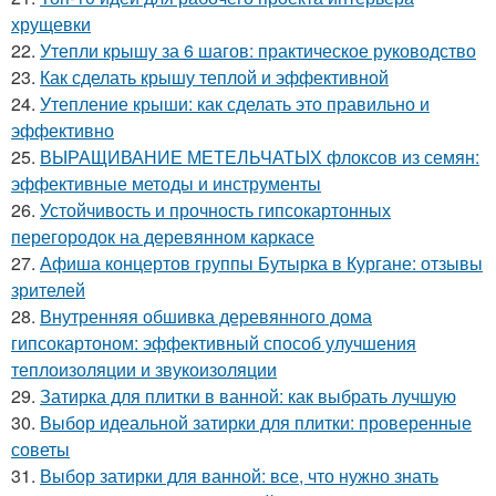
хрущевки
22.
Утепли крышу за 6 шагов: практическое руководство
23.
Как сделать крышу теплой и эффективной
24.
Утепление крыши: как сделать это правильно и
эффективно
25.
ВЫРАЩИВАНИЕ МЕТЕЛЬЧАТЫХ флоксов из семян:
эффективные методы и инструменты
26.
Устойчивость и прочность гипсокартонных
перегородок на деревянном каркасе
27.
Афиша концертов группы Бутырка в Кургане: отзывы
зрителей
28.
Внутренняя обшивка деревянного дома
гипсокартоном: эффективный способ улучшения
теплоизоляции и звукоизоляции
29.
Затирка для плитки в ванной: как выбрать лучшую
30.
Выбор идеальной затирки для плитки: проверенные
советы
31.
Выбор затирки для ванной: все, что нужно знать