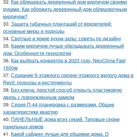
32.
Как облицевать деревянный дом кирпичом своими
руками. Как обложить деревянный дом облицовочным
кирпичом?
33.
Защита табачных плантаций от вредителей:
основные меры и подходы
34.
Светлые и яркие кухни-залы: советы по дизайну
35.
Каким кирпичом лучше обкладывать деревянный
дом. Особенности технологии
36.
Как выбрать конвектор в 2023 году. NeoClima Fast
1500w
37.
Создание 5-этажного средне-этажного жилого дома в
Revit: подходы и инструменты
38.
Без ключа: простой способ открыть пластиковую
дверь с поврежденным замком
39.
Серия П-44 планировка с размерами. Общие
характеристики квартир
40.
ПАНЕЛЬНЫЕ дома всех серий. Типовые серии
панельных домов
41.
Какой сайдинг лучше для обшивки дома. О