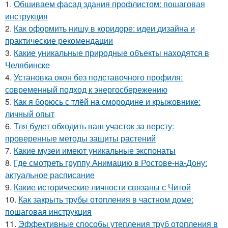
1.
Обшиваем фасад здания профлистом: пошаговая
инструкция
2.
Как оформить нишу в коридоре: идеи дизайна и
практические рекомендации
3.
Какие уникальные природные объекты находятся в
Челябинске
4.
Установка окон без подставочного профиля:
современный подход к энергосбережению
5.
Как я борюсь с тлёй на смородине и крыжовнике:
личный опыт
6.
Тля будет обходить ваш участок за версту:
проверенные методы защиты растений
7.
Какие музеи имеют уникальные экспонаты
8.
Где смотреть группу Анимацию в Ростове-на-Дону:
актуальное расписание
9.
Какие исторические личности связаны с Читой
10.
Как закрыть трубы отопления в частном доме:
пошаговая инструкция
11.
Эффективные способы утепления труб отопления в