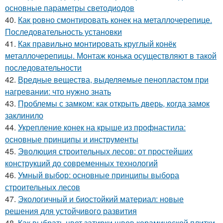
основные параметры светодиодов
40.
Как ровно смонтировать конек на металлочерепице.
Последовательность установки
41.
Как правильно монтировать круглый конёк
металлочерепицы. Монтаж конька осуществляют в такой
последовательности
42.
Вредные вещества, выделяемые пенопластом при
нагревании: что нужно знать
43.
Проблемы с замком: как открыть дверь, когда замок
заклинило
44.
Укрепление конек на крыше из профнастила:
основные принципы и инструменты
45.
Эволюция строительных лесов: от простейших
конструкций до современных технологий
46.
Умный выбор: основные принципы выбора
строительных лесов
47.
Экологичный и биостойкий материал: новые
решения для устойчивого развития
48.
Как выбрать цвет затирки швов керамической плитки.