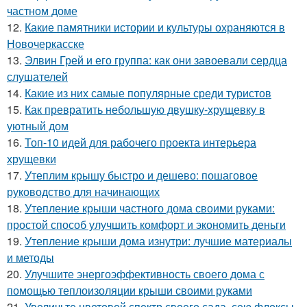
частном доме
12.
Какие памятники истории и культуры охраняются в
Новочеркасске
13.
Элвин Грей и его группа: как они завоевали сердца
слушателей
14.
Какие из них самые популярные среди туристов
15.
Как превратить небольшую двушку-хрущевку в
уютный дом
16.
Топ-10 идей для рабочего проекта интерьера
хрущевки
17.
Утеплим крышу быстро и дешево: пошаговое
руководство для начинающих
18.
Утепление крыши частного дома своими руками:
простой способ улучшить комфорт и экономить деньги
19.
Утепление крыши дома изнутри: лучшие материалы
и методы
20.
Улучшите энергоэффективность своего дома с
помощью теплоизоляции крыши своими руками
21.
Увеличьте цветовой спектр своего сада, сею флоксы