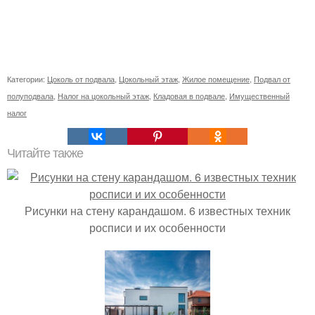
Категории:
Цоколь от подвала
,
Цокольный этаж
,
Жилое помещение
,
Подвал от
полуподвала
,
Налог на цокольный этаж
,
Кладовая в подвале
,
Имущественный
налог
Читайте также
Рисунки на стену карандашом. 6 известных техник
росписи и их особенности