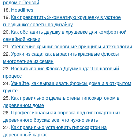
рядом с Пензой
18.
Headlines:
19.
Как превратить 3-комнатную хрущевку в уютное
гнездышко: советы по дизайну
20.
Как обставить двушку в хрущевке для комфортной
семейной жизни
21.
Утепление крыши: основные принципы и технологии
22.
Уроки из сада: как вырастить красивые флоксы
многолетние из семян
23.
Воспитывание Флокса Друммонда: Пошаговый
процесс
24.
Узнайте, как выращивать флоксы дома и в открытом
грунте
25.
Как правильно отделать стены гипсокартоном в
деревянном доме
26.
Профессиональная обрезка под гипсокартон из
деревянного бруска: все, что нужно знать
27.
Как правильно установить гипсокартон на
деревянный каркас