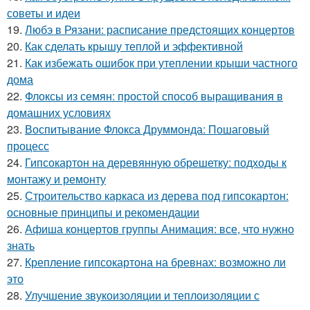
советы и идеи
19.
Любэ в Рязани: расписание предстоящих концертов
20.
Как сделать крышу теплой и эффективной
21.
Как избежать ошибок при утеплении крыши частного
дома
22.
Флоксы из семян: простой способ выращивания в
домашних условиях
23.
Воспитывание Флокса Друммонда: Пошаговый
процесс
24.
Гипсокартон на деревянную обрешетку: подходы к
монтажу и ремонту
25.
Строительство каркаса из дерева под гипсокартон:
основные принципы и рекомендации
26.
Афиша концертов группы Анимация: все, что нужно
знать
27.
Крепление гипсокартона на бревнах: возможно ли
это
28.
Улучшение звукоизоляции и теплоизоляции с