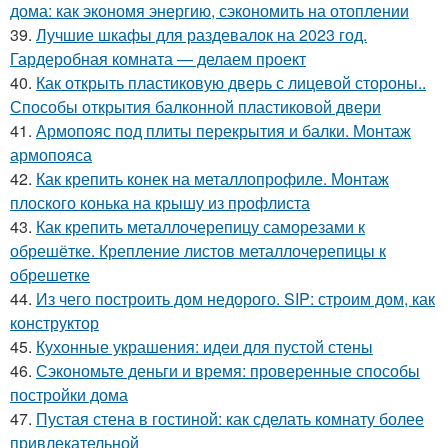
дома: как экономя энергию, сэкономить на отоплении
39.
Лучшие шкафы для раздевалок на 2023 год.
Гардеробная комната — делаем проект
40.
Как открыть пластиковую дверь с лицевой стороны..
Способы открытия балконной пластиковой двери
41.
Армопояс под плиты перекрытия и балки. Монтаж
армопояса
42.
Как крепить конек на металлопрофиле. Монтаж
плоского конька на крышу из профлиста
43.
Как крепить металлочерепицу саморезами к
обрешётке. Крепление листов металлочерепицы к
обрешетке
44.
Из чего построить дом недорого. SIP: строим дом, как
конструктор
45.
Кухонные украшения: идеи для пустой стены
46.
Сэкономьте деньги и время: проверенные способы
постройки дома
47.
Пустая стена в гостиной: как сделать комнату более
привлекательной