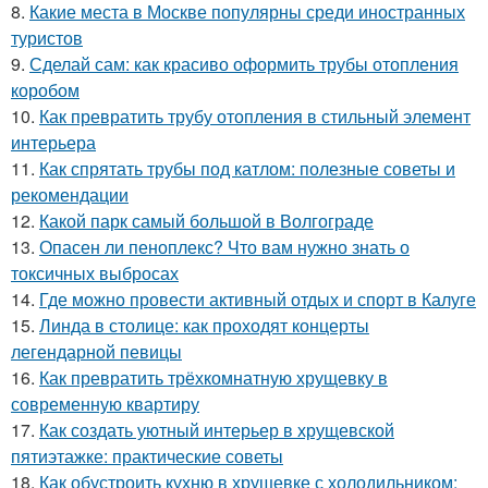
8.
Какие места в Москве популярны среди иностранных
туристов
9.
Сделай сам: как красиво оформить трубы отопления
коробом
10.
Как превратить трубу отопления в стильный элемент
интерьера
11.
Как спрятать трубы под катлом: полезные советы и
рекомендации
12.
Какой парк самый большой в Волгограде
13.
Опасен ли пеноплекс? Что вам нужно знать о
токсичных выбросах
14.
Где можно провести активный отдых и спорт в Калуге
15.
Линда в столице: как проходят концерты
легендарной певицы
16.
Как превратить трёхкомнатную хрущевку в
современную квартиру
17.
Как создать уютный интерьер в хрущевской
пятиэтажке: практические советы
18.
Как обустроить кухню в хрущевке с холодильником: