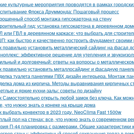
кие культурные мероприятия проводятся в рамках городски
спитывание Флокса Друммонда: Пошаговый процесс
рощенный способ монтажа гипсокартона на стену
роительный гид: установка гипсокартона в деревянном дом
Л или ГВЛ в деревянном каркасе: что выбрать для строител
П: как быстро и качественно построить фундамент своими
к правильно установить металлический сайдинг на фасад д
ноплекс: эффективное решение для утепления и звукоизо
ильный и долговечный: ответы на вопросы о металлическо
к правильно установить металлосайдинг и фасадную панель
делка туалета панелями ПВХ дизайн интерьера. Монтаж па
делка дома из кирпича. Методы выравнивания кирпичных с
етлые и яркие кухни-залы: советы по дизайну
к Самостоятельно открыть любой замок без ключа. Как можн
е, что нужно знать о конеке на крыше дома
к выбрать конвектор в 2023 году. NeoClima Fast 1500w
плый пол на стенах: все, что нужно знать о современном р
рия П-44 планировка с размерами. Общие характеристики 
огрев стены: эффективный способ сохранения тепла в по