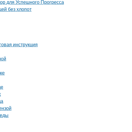
 для Успешного Прогресса
щей без хлопот
говая инструкция
ной
ке
де
х
да
ензой
реды