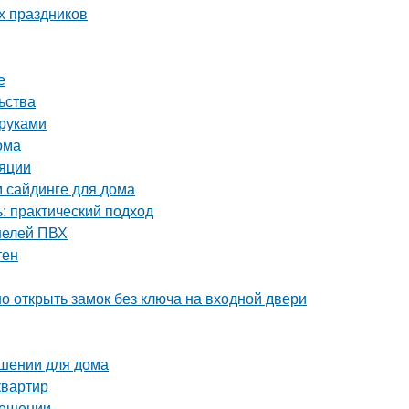
х праздников
е
ьства
 руками
ома
ляции
м сайдинге для дома
: практический подход
нелей ПВХ
тен
о открыть замок без ключа на входной двери
ешении для дома
квартир
мещении