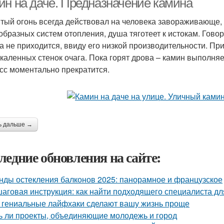
ин на даче. Предназначение камина
тый огонь всегда действовал на человека завораживающе,
образных систем отопления, душа тяготеет к истокам. Гово
а не приходится, ввиду его низкой производительности. Пр
скаленных стенок очага. Пока горят дрова – камин выполняе
сс моментально прекратится.
ь дальше →
ледние обновления на сайте:
нды остекления балконов 2025: панорамное и французское
аговая инструкция: как найти подходящего специалиста д
 гениальные лайфхаки сделают вашу жизнь проще
ь ли проекты, объединяющие молодежь и город