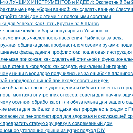
-10 ЛУЧШИХ ИНСТРУМЕНТОВ и ИДЕЕЙ: Экспертный Выбор
ективные идеи уборки ванной: как сделать ванную блестя
стройте свой дом с этими 17 полезными советами
ки для Успеха: Как Стать Крутым за 5 Шагов
ие ночные клубы и бары популярны в Ульяновске
к изменилась численность населения Рыбинска за века
ружная обшивка дома профнастилом своими руками: поша
шиваем фасад здания профлистом: пошаговая инструкция
ленькая прихожая: как сделать её стильной и функциональ
ша в стене в коридоре: как создать уникальный интерьер
чему ниши в коридоре получились из-за ошибок в планиров
зайн коридора с нишей при входе: советы и идеи
кие образовательные учреждения и библиотеки есть в горо
новы монтажа внутренних откосов: советы для начинающи
чему осенняя обработка от тли обязательна для вашего са
кие места для рыбалки и отдыха на природе есть рядом с П
зопасен ли пенополистирол для здоровья и окружающей с
к превратить старую хрущевку в современный дом
ономное утепление крыши изнутри: подход DIY