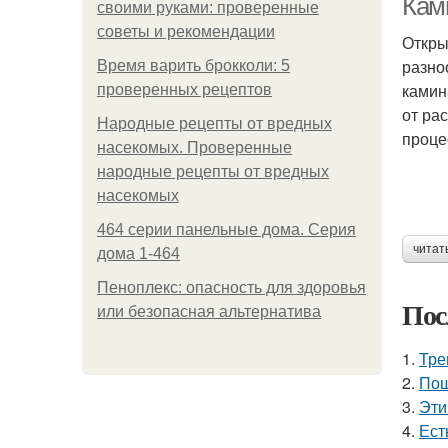
Кам
своими руками: проверенные
советы и рекомендации
Откры
разно
Время варить брокколи: 5
камин
проверенных рецептов
от ра
Народные рецепты от вредных
проце
насекомых. Проверенные
народные рецепты от вредных
насекомых
464 серии панельные дома. Серия
читат
дома 1-464
Пеноплекс: опасность для здоровья
Пос
или безопасная альтернатива
1.
Тре
2.
Пош
3.
Эти
4.
Ест