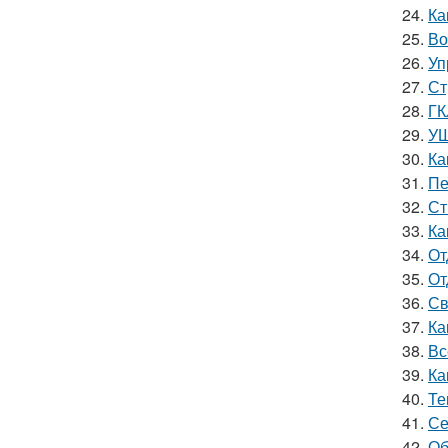
24.
Ка
25.
Во
26.
Уп
27.
Ст
28.
ГК
29.
УШ
30.
Ка
31.
Пе
32.
Ст
33.
Ка
34.
От
35.
От
36.
Св
37.
Ка
38.
Вс
39.
Ка
40.
Те
41.
Се
42.
Об