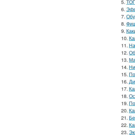
5.
ТОП
6.
Эфф
7.
Обу
8.
Фиш
9.
Как
10.
Ка
11.
На
12.
Об
13.
Ма
14.
Ни
15.
По
16.
Ди
17.
Ка
18.
Ос
19.
По
20.
Ка
21.
Бе
22.
Ка
23.
Эк