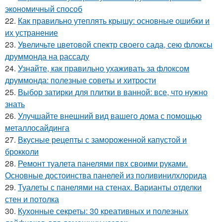
экономичный способ
22.
Как правильно утеплять крышу: основные ошибки и
их устранение
23.
Увеличьте цветовой спектр своего сада, сею флоксы
друммонда на рассаду
24.
Узнайте, как правильно ухаживать за флоксом
друммонда: полезные советы и хитрости
25.
Выбор затирки для плитки в ванной: все, что нужно
знать
26.
Улучшайте внешний вид вашего дома с помощью
металлосайдинга
27.
Вкусные рецепты с замороженной капустой и
брокколи
28.
Ремонт туалета панелями пвх своими руками.
Основные достоинства панелей из поливинилхлорида
29.
Туалеты с панелями на стенах. Варианты отделки
стен и потолка
30.
Кухонные секреты: 30 креативных и полезных