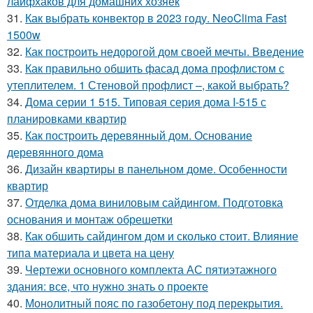
лайфхаков для домашних хозяек
31.
Как выбрать конвектор в 2023 году. NeoClima Fast
1500w
32.
Как построить недорогой дом своей мечты. Введение
33.
Как правильно обшить фасад дома профлистом с
утеплителем. 1 Стеновой профлист –, какой выбрать?
34.
Дома серии 1 515. Типовая серия дома I-515 с
планировками квартир
35.
Как построить деревянный дом. Основание
деревянного дома
36.
Дизайн квартиры в панельном доме. Особенности
квартир
37.
Отделка дома виниловым сайдингом. Подготовка
основания и монтаж обрешетки
38.
Как обшить сайдингом дом и сколько стоит. Влияние
типа материала и цвета на цену
39.
Чертежи основного комплекта АС пятиэтажного
здания: все, что нужно знать о проекте
40.
Монолитный пояс по газобетону под перекрытия.