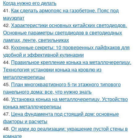
Когда нужно его делать
41.
Как сделать армопояс на газобетоне. Пояс под
мауэрлат
42.
Характеристики основных китайских светодиодов.
Основные параметры светодиодов в светодиодных
лампах, ленте, светильниках
43.
Кухонные секреты: 10 проверенных лайфхаков для
удобной и эффективной кулинарии
44.
Правильное крепление конька на металлочерепицу.
Технология установки конька на кровлю из
металлочерепицы
45.
План многоквартирного 5-ти этажного типового
панельного дома: все, что нужно знать
46.
Установка конька на металлочерепицу. Устройство
конька металлочерепицы
47.
Цена фундамента под стоящий дом: основные
факторы и расчеты
48.
От идеи до реализации: украшение пустой стены в
комнате