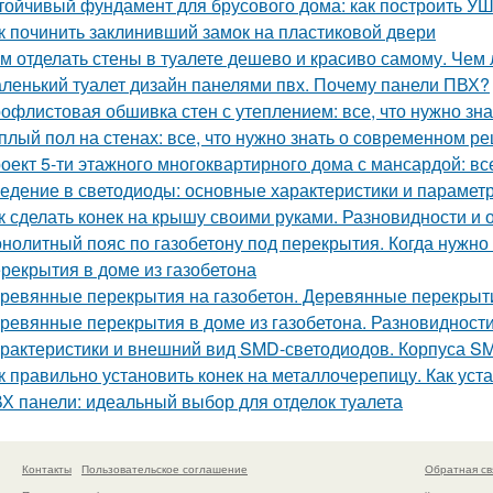
тойчивый фундамент для брусового дома: как построить У
к починить заклинивший замок на пластиковой двери
м отделать стены в туалете дешево и красиво самому. Чем 
ленький туалет дизайн панелями пвх. Почему панели ПВХ?
офлистовая обшивка стен с утеплением: все, что нужно зна
плый пол на стенах: все, что нужно знать о современном р
оект 5-ти этажного многоквартирного дома с мансардой: все
едение в светодиоды: основные характеристики и парамет
к сделать конек на крышу своими руками. Разновидности и 
нолитный пояс по газобетону под перекрытия. Когда нужно 
рекрытия в доме из газобетона
ревянные перекрытия на газобетон. Деревянные перекрыти
ревянные перекрытия в доме из газобетона. Разновидност
рактеристики и внешний вид SMD-светодиодов. Корпуса S
к правильно установить конек на металлочерепицу. Как уст
Х панели: идеальный выбор для отделок туалета
Контакты
Пользовательское соглашение
Обратная св