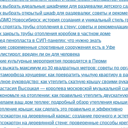
к выбрать идеальные шкафчики для раздевалки детского с
к выбрать открытый шкаф для раздевалки: советы и реком
GMO Новосибирск: история создания и уникальный стиль 
к спрятать трубы отопления в стену: советы и рекомендаци
к закрыть трубы отопления коробом в частном доме
ед пенопласта в СИП-панелях: что нужно знать
кие современные спортивные сооружения есть в Уфе
листирол: вреден ли он для человека
кие культурные мероприятия проводятся в Перми
к выжать максимум из 30 квадратных метров: советы по ор
таморфоза хрущевки: как превратить унылую квартиру в ра
лное руководство: как утеплить скатную крышу своими рук
астасия Высоцкая — королева московской музыкальной с
кономьте на отоплении: как правильно утеплить двускатну
елаем ваш дом теплее: подробный обзор утепления крыши
епление крыши: как сделать это правильно и эффективно
псокартон на деревянный каркас: создание прочного и эсте
псокартон на деревянной стене: проверенные способы кре