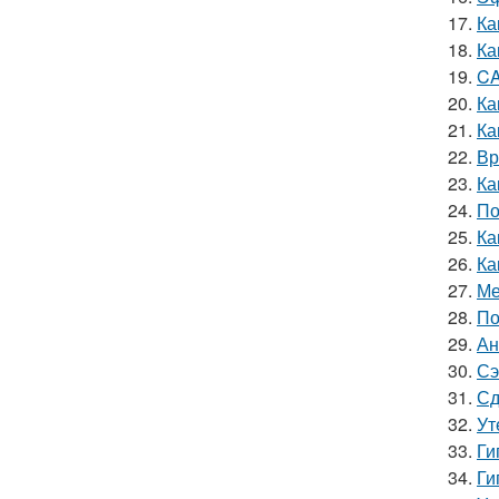
17.
Ка
18.
Ка
19.
CA
20.
Ка
21.
Ка
22.
Вр
23.
Ка
24.
По
25.
Ка
26.
Ка
27.
Ме
28.
По
29.
Ан
30.
Сэ
31.
Сд
32.
Ут
33.
Ги
34.
Ги