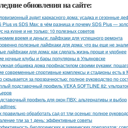
ледние обновления на сайте:
ловизионный аудит каркасного дома: усадка и сезонные д
 Plus vs SDS Max: в чём разница и почему SDS Plus — зол
ус на кухне и не только: 10 полезных советов
номим время и деньги: лайфхаки для успешного ремонта
ровенно полезные лайфхаки для дома: что вы еще не знали
ые лайфхаки для дома: как сделать жизнь проще и удобнее
ие ночные клубы и бары популярны в Ульяновске
ужная обшивка дома профнастилом своими руками: пошаго
ие современные спортивные комплексы и стадионы есть в 
о скрывается за прозрачностью: полное руководство по сос
плый подставочный профиль VEKA SOFTLINE 82: ультратон
ьеров
дставочный профиль для окон ПВХ: альтернативы и выбор
adlines:
к правильно обработать сад от тли осенью: полное руковод
аление тли за 1 день: эффективные советы
фективность биологических и химических препаратов: со