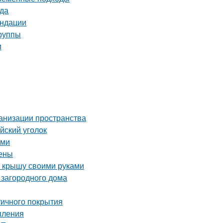
ада
ендации
группы
и
ганизации пространства
йский уголок
ами
цены
ю крышу своими руками
 загородного дома
тичного покрытия
пления