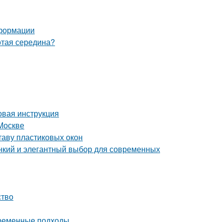
еформации
отая середина?
вая инструкция
Москве
таву пластиковых окон
кий и элегантный выбор для современных
ство
временные подходы