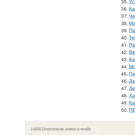
35.
Ус
36.
Ка
37.
Че
38.
Ма
39.
Пр
40.
Те
41.
Пр
42.
Вв
43.
Ка
44.
Мо
45.
Пе
46.
Де
47.
Де
48.
Ха
49.
Ка
50.
ПВ
© 2026 Строительство, ремонт и дизайн