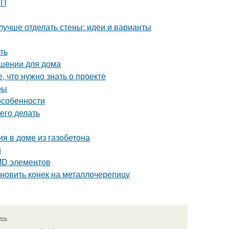
ШП
лучше отделать стены: идеи и варианты
ть
ешении для дома
, что нужно знать о проекте
ры
особенности
его делать
я в доме из газобетона
и
MD элементов
ановить конек на металлочерепицу
язь