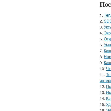
Пос
1.
Теп
2.
SDS
3.
Укс
4.
Эко
5.
Отк
6.
Умн
7.
Как
8.
Нар
9.
Как
10.
Чт
11.
Те
интер
12.
По
13.
He
14.
Ка
15.
Уд
16.
Эф