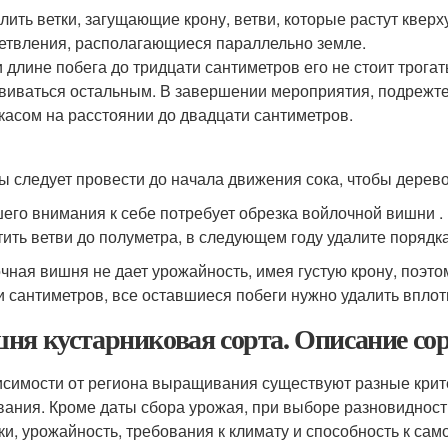
лить ветки, загущающие крону, ветви, которые растут кверх
етвления, располагающиеся параллельно земле.
 длине побега до тридцати сантиметров его не стоит трогать
виваться остальным. В завершении мероприятия, подрежте
касом на расстоянии до двадцати сантиметров.
ы следует провести до начала движения сока, чтобы дерево
его внимания к себе потребует обрезка войлочной вишни .
тить ветви до полуметра, в следующем году удалите порядк
чная вишня не дает урожайность, имея густую крону, поэтом
и сантиметров, все оставшиеся побеги нужно удалить вплот
ня кустарниковая сорта. Описание со
исимости от региона выращивания существуют разные крит
вания. Кроме даты сбора урожая, при выборе разновидности
ки, урожайность, требования к климату и способность к са