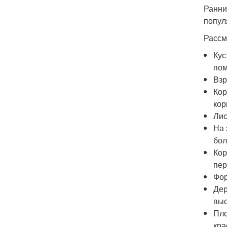
Ранни
попул
Рассм
Кус
пом
Взр
Кор
кор
Лис
На 
бол
Кор
пер
Фор
Дер
выс
Пло
кра