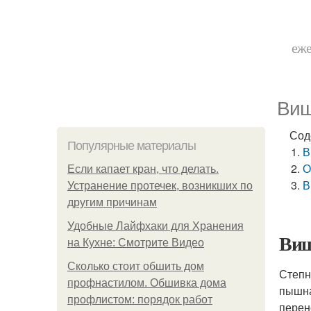
еже
Виш
Сод
Популярные материалы
В
О
Если капает кран, что делать.
В
Устранение протечек, возникших по
другим причинам
Удобные Лайфхаки для Хранения
Виш
на Кухне: Смотрите Видео
Сколько стоит обшить дом
Степн
профнастилом. Обшивка дома
пышна
профлистом: порядок работ
перен