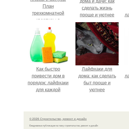
дома и дачи: как
План
сделать жизнь
трехкомнатной
проще и уютнее
л
квартиры в
хрущевке с
размерами.
Планировки
квартир-хрущевок:
плюсы и минусы
Как быстро
Лайфхаки для
привести дом в
дома: как сделать
л
порядок: лайфхаки
быт проще и
для каждой
уютнее
комнаты
© 2026 Строительство, ремонт и дизайн
Ежедневные публикации на тему строительство, ремонт и дизайн