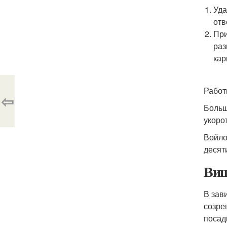
Уда
отв
При
раз
кар
Работ
⇦
Больш
укоро
Войло
десят
Виш
В зав
созре
посад