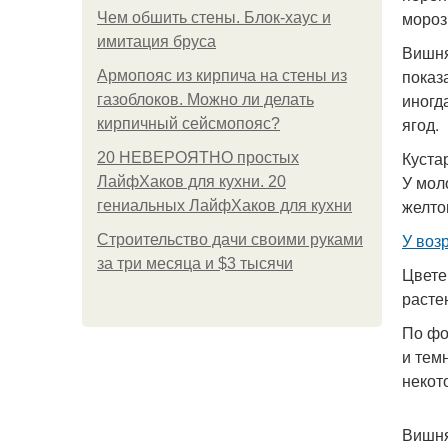
мороз
Чем обшить стены. Блок-хаус и
имитация бруса
Вишня
показ
Армопояс из кирпича на стены из
иногд
газоблоков. Можно ли делать
ягод.
кирпичный сейсмопояс?
Куста
20 НЕВЕРОЯТНО простых
У мол
ЛайфХаков для кухни. 20
желто
гениальных ЛайфХаков для кухни
У воз
Строительство дачи своими руками
за три месяца и $3 тысячи
Цвете
расте
По фо
и тем
некот
Вишня