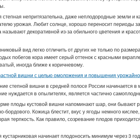
ы.
 степная непритязательна, даже неплодородные земли и 
ателю урожая. Любит солнце, хорошо переносит периоды за
а называют декоративной из-за обильного цветения и крас
рниковый вид легко отличить от других не только по разме
одых побегов кора имеет серый оттенок с красными вкрапле
ватый, иногда ближе к коричневому.
растной вишни с целью омоложения и повышения урожайнос
ние степной вишни в средней полосе России начинается в м
ние нуждается в опылителях, является частично самоплодн
рме плоды кустовой вишни напоминают шар, они бывают раз
но-бордового. Кожица блестит, вкус у ягоды немного кислее,
орая терпкость. Как правило, созревание плодов приходитс
 кустарниковая начинает плодоносить минимум через 3 год