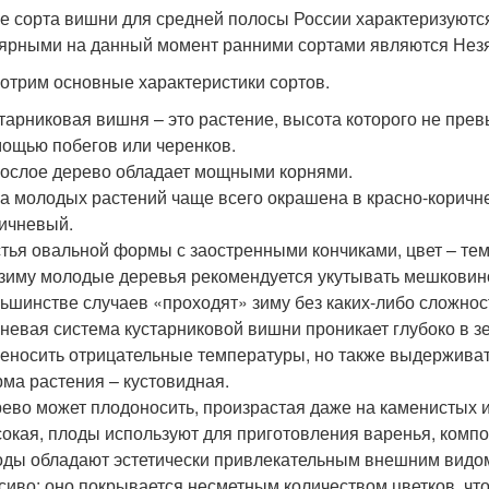
е сорта вишни для средней полосы России характеризуютс
ярными на данный момент ранними сортами являются Незя
отрим основные характеристики сортов.
тарниковая вишня – это растение, высота которого не прев
ощью побегов или черенков.
ослое дерево обладает мощными корнями.
а молодых растений чаще всего окрашена в красно-коричне
ичневый.
тья овальной формы с заостренными кончиками, цвет – те
зиму молодые деревья рекомендуется укутывать мешковин
ьшинстве случаев «проходят» зиму без каких-либо сложнос
невая система кустарниковой вишни проникает глубоко в з
еносить отрицательные температуры, но также выдерживат
ма растения – кустовидная.
ево может плодоносить, произрастая даже на каменистых 
окая, плоды используют для приготовления варенья, компо
ды обладают эстетически привлекательным внешним видом
сиво: оно покрывается несметным количеством цветков, что 