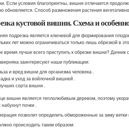
ки. Если условия благоприятны, вишня отличается продолжи
но обновляется. Способ размножения растения вегетативно
езка кустовой вишни. Схема и особенно
няя подрезка является ключевой для формирования плодов
льких лет можно ограничиваться только лишь обрезкой в это
ое время лучше всего приступить к обрезке вишни? Дачник 
аверняка заинтересуют наши публикации:
ьза и вред вишни для организма человека .
адка и уход за войлочной вишней .
лучших сорта вишни .
це вишни является теплолюбивым деревом, поэтому укорачи
 набухнут почки .
перация позволит определить обмороженные за зиму ветки 
олжно происходить таким образом: