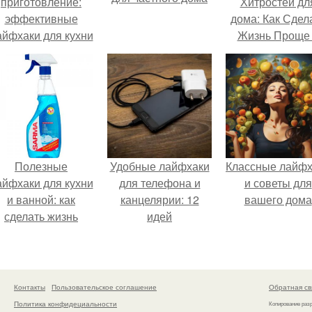
приготовление:
Хитростей дл
эффективные
дома: Как Сдел
айфхаки для кухни
Жизнь Проще
Удобнее
Полезные
Удобные лайфхаки
Классные лайфх
айфхаки для кухни
для телефона и
и советы для
и ванной: как
канцелярии: 12
вашего дома
сделать жизнь
идей
проще
Контакты
Пользовательское соглашение
Обратная св
Политика конфидециальности
Копирование раз