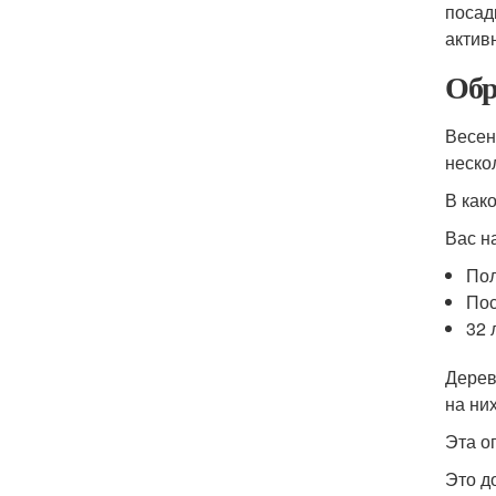
посад
актив
Обр
Весен
неско
В как
Вас н
Пол
Пос
32 
Дерев
на них
Эта о
Это д