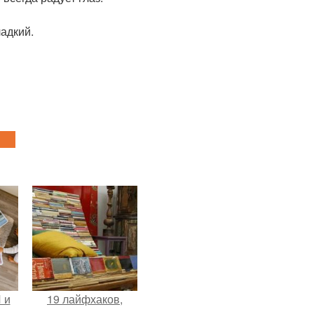
адкий.
 и
19 лайфхаков,