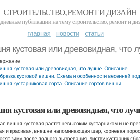
СТРОИТЕЛЬСТВО, РЕМОНТ И ДИЗАЙН
дневные публикации на тему строительство, ремонт и ди
главная
новости
статьи
ня кустовая или древовидная, что 
ержание
ишня кустовая или древовидная, что лучше. Описание
брезка кустовой вишни. Схема и особенности весенней по
ишня кустарниковая сорта. Описание сортов вишни
ня кустовая или древовидная, что луч
ая вишня кустовая растет невысоким кустарником и не прев
я и красивая, внешне напоминающая шар, корневая порос
осят зиму после полного вызревания, листву кустарник сбра