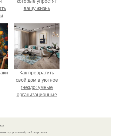
я
которые упростят
ать
вашу жизнь
 и
аки
Как превратить
свой дом в уютное
гнездо: умные
организационные
лайфхаки
язь
решено при указании обратной гиперссылки.