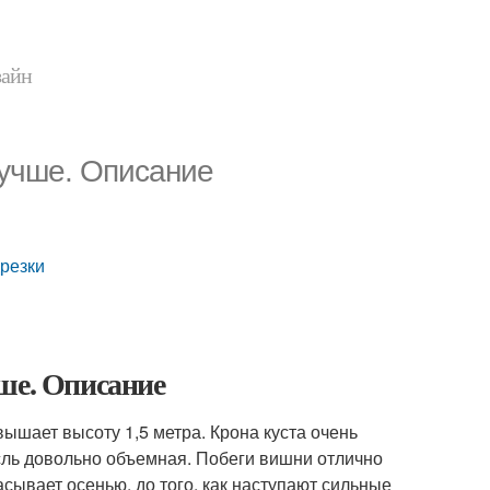
зайн
лучше. Описание
дрезки
ше. Описание
ышает высоту 1,5 метра. Крона куста очень
ль довольно объемная. Побеги вишни отлично
сывает осенью, до того, как наступают сильные