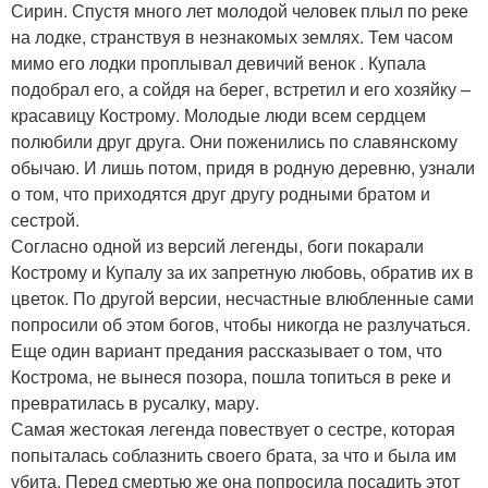
Сирин. Спустя много лет молодой человек плыл по реке
на лодке, странствуя в незнакомых землях. Тем часом
мимо его лодки проплывал девичий венок . Купала
подобрал его, а сойдя на берег, встретил и его хозяйку –
красавицу Кострому. Молодые люди всем сердцем
полюбили друг друга. Они поженились по славянскому
обычаю. И лишь потом, придя в родную деревню, узнали
о том, что приходятся друг другу родными братом и
сестрой.
Согласно одной из версий легенды, боги покарали
Кострому и Купалу за их запретную любовь, обратив их в
цветок. По другой версии, несчастные влюбленные сами
попросили об этом богов, чтобы никогда не разлучаться.
Еще один вариант предания рассказывает о том, что
Кострома, не вынеся позора, пошла топиться в реке и
превратилась в русалку, мару.
Самая жестокая легенда повествует о сестре, которая
попыталась соблазнить своего брата, за что и была им
убита. Перед смертью же она попросила посадить этот