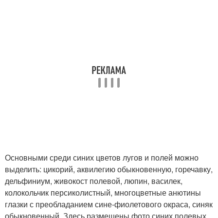
Основными среди синих цветов лугов и полей можно
выделить: цикорий, аквилегию обыкновенную, горечавку,
дельфиниум, живокост полевой, люпин, василек,
колокольчик персиколистный, многоцветные анютины
глазки с преобладанием сине-фиолетового окраса, синяк
обыкновенный. Здесь размещены фото синих полевых