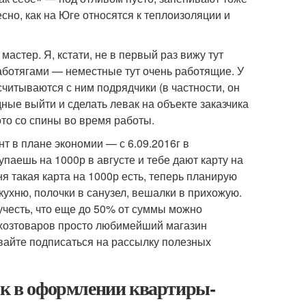
сно, как на Юге относятся к теплоизоляции и
астер. Я, кстати, не в первый раз вижу тут
аботягами — неместные тут очень работящие. У
считываются с ним подрядчики (в частности, он
дные выйти и сделать левак на объекте заказчика
ото со спины во время работы.
т в плане экономии — с 6.09.2016г в
паешь на 1000р в августе и тебе дают карту на
ня такая карта на 1000р есть, теперь планирую
 кухню, полочки в санузел, вешалки в прихожую.
 учесть, что еще до 50% от суммы можно
 хозтоваров просто любимейший магазин
ывайте подписаться на рассылку полезных
ок в оформлении квартиры-