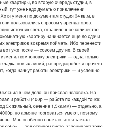
ные квартиры, во вторую очередь студии, в
ый, тут уже надо думать о привлечении
Хотя у меня по документам студия 34 кв.м, в
 они пользовались спросом у арендаторов.
один источник света, ограниченное количество
нокомнатную квартиру начинается еще до сдачи
мых электриков вовремя поймать. Ибо перенести
а вот уже после — совсем другие. В своей
р изменил компоновку электрики — одна только
окладка новых линий, распредкоробок и прочего.
нт, когда начнут работы электрики — и успешно
бъяснил в чем дело, он прислал человека. На
ериал и работы (400р — работа по каждой точке:
од 3х жильный, сечение 1,5кв.мм) — отдельно, а
 4000р, но армяне торговаться умеют, поэтому
чены. Мне особенно повезло, что я заехал
так себе» — под отливом пусто, запенивают тоже