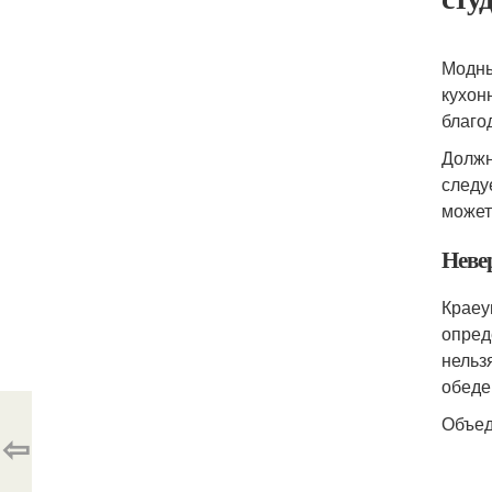
Модны
кухон
благо
Должн
следу
может
Неве
Краеу
опред
нельз
обеде
Объед
⇦