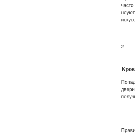
часто
неуют
искус
2
Крова
Попад
двери.
получ
Прави