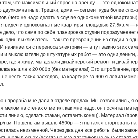
в том, что максимальный спрос на аренду — это однокомнат
ю двухкомнатные. Трешки, дома — сегмент куда более сложн
тов (чего не надо делать в случае однокомнатной квартиры).
 я видел и однокомнатные квартиры площадью 27,5кв.м — и
е дело, что сама по себе планировка студии подразумевает 
ок, один выключатель…так что превращении из студии в од
 И начинается с переноса электрики — а тут важно этих са
ки и выключатели до штукатурных работ — это одни деньги, 
ире, где я живу, мы делали дизайнерский ремонт и дизайне
елка вышла в 20 000р (без материала!) Это штробление, пр
 не нести таких расходов, на квартире за 900 я ловил моме
л.
он прораба мне дали в отделе продаж. Мы созвонились, я о
 я мелом на стенах отметил, как мне надо, он посчитал мат
сти линию, сделать стакан, оставить конец). Материал (пров
7р/п.м. По деньгам вышло 4500р — я пытался сторговать на
осталась неизменной. Через два дня все работы были закон
ить щели в окнах (всегда на юге пластиковые окна ставят «