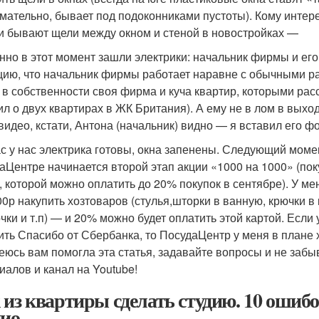
мательно, бывает под подоконниками пустоты). Кому интере
и бывают щели между окном и стеной в новостройках —
нно в этот момент зашли электрики: начальник фирмы и его м
цию, что начальник фирмы работает наравне с обычными р
 в собственности своя фирма и куча квартир, которыми рас
ил о двух квартирах в ЖК Британия). А ему не в лом в выхо
 видео, кстати, Антона (начальник) видно — я вставил его ф
с у нас электрика готовы, окна запенены. Следующий момен
аЦентре начинается второй этап акции «1000 на 1000» (поку
, которой можно оплатить до 20% покупок в сентябре). У ме
00р накупить хозтоваров (стулья,шторки в ванную, крючки в
чки и т.п) — и 20% можно будет оплатить этой картой. Если
ить Спасибо от Сбербанка, то ПосудаЦентр у меня в плане
еюсь вам помогла эта статья, задавайте вопросы и не заб
иалов и канал на Youtube!
 из квартиры сделать студию. 10 ошиб
дио