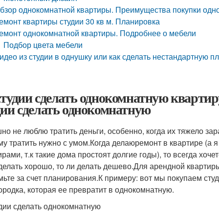
бзор однокомнатной квартиры. Преимущества покупки одн
емонт квартиры студии 30 кв м. Планировка
емонт однокомнатной квартиры. Подробнее о мебели
Подбор цвета мебели
идео из студии в однушку или как сделать нестандартную 
студии сделать однокомнатную квартиру
дии сделать однокомнатную
но не люблю тратить деньги, особенно, когда их тяжело зар
му тратить нужно с умом.Когда делаюремонт в квартире (а 
ирами, т.к такие дома простоят долгие годы), то всегда хоч
 делать хорошо, то ли делать дешево.Для арендной квартир
мьте за счет планирования.К примеру: вот мы покупаем сту
ородка, которая ее превратит в однокомнатную.
удии сделать однокомнатную