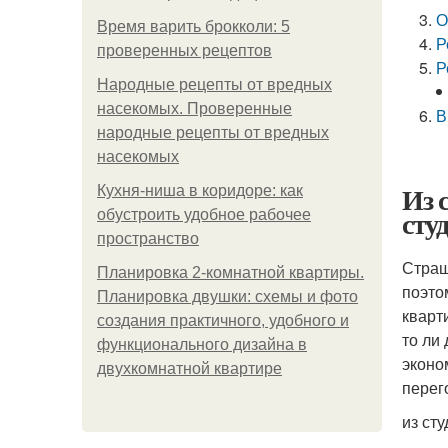
О
Время варить брокколи: 5
Р
проверенных рецептов
Р
Народные рецепты от вредных
насекомых. Проверенные
В
народные рецепты от вредных
насекомых
Из 
Кухня-ниша в коридоре: как
сту
обустроить удобное рабочее
пространство
Страш
Планировка 2-комнатной квартиры.
поэто
Планировка двушки: схемы и фото
кварт
создания практичного, удобного и
то ли
функционального дизайна в
эконо
двухкомнатной квартире
перег
из ст