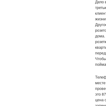
Дело 
треть
клиен
жизни
Друго
розет
дома.
розет
кварт
перед
Чтобы
пойма
Телеф
месте
прове
это 8
цена 
запен