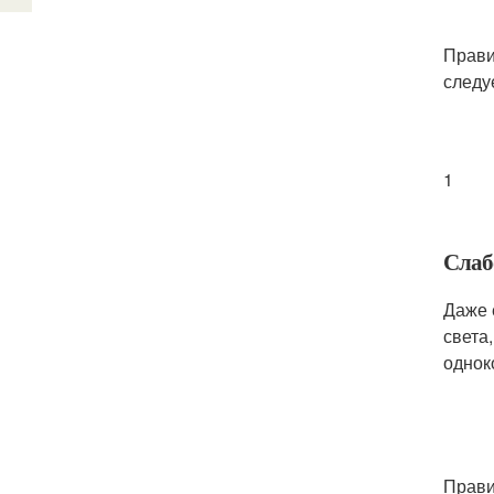
Прави
следу
1
Слаб
Даже 
света
однок
Прави