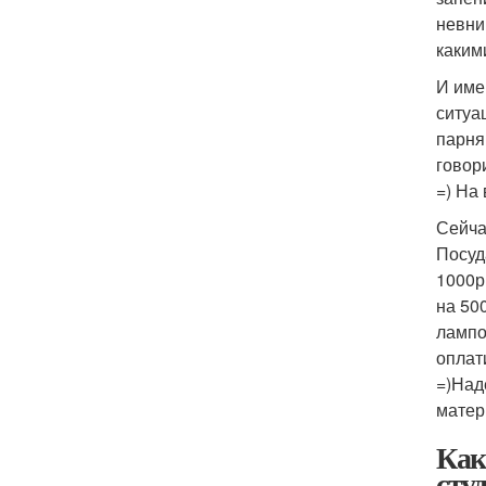
невни
каким
И име
ситуа
парня
говор
=) На
Сейча
Посуд
1000р
на 50
лампо
оплат
=)Над
матер
Как
сту