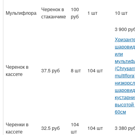
Черенок в
100
Мультифлора
1 шт
10 шт
стаканчике
руб
3 900 ру
Хризант
шаровид
или
мультиф
Черенок в
(Chrysa
37.5 руб
8 шт
104 шт
кассете
multiflor
низкорс
шарови
кустарни
высотой
60см
Черенки в
104
32.5 руб
104 шт
3 380 ру
кассете
шт