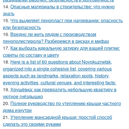
14.
Опасные материалы в строительстве: что нужно
знать
15.
Что выделяет пенопласт при нагревании: опасность
или безопасность
16.
Вредно ли жить рядом с производством
пенополистирола? Разберемся в рисках и мифах
17.
Как выбрать идеальную затирку для вашей плитки:
советы по составу и цвету
18.
Here is a list of 60 questions about Novokuznetsk,
organized into a single cohesive list, covering various
aspects such as landmarks, relaxation spots, history,
evening activities, cultural venues, and interesting facts:
19.
Хрущёвка: как превратить небольшую квартиру в
уютное гнёздышко
20.
Полное руководство по утеплению крыши частного
дома изнутри
21.
Утепление мансардной крыши: простой способ
сделать это своими руками