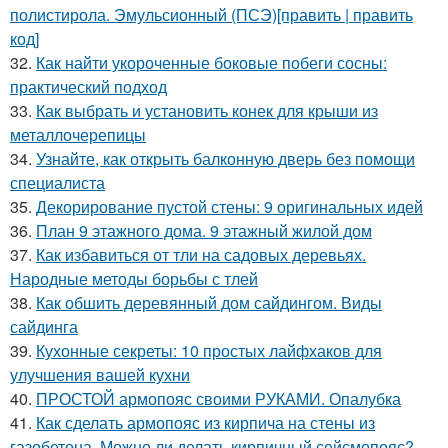
полистирола. Эмульсионный (ПСЭ)[править | править
код]
32.
Как найти укороченные боковые побеги сосны:
практический подход
33.
Как выбрать и установить конек для крыши из
металлочерепицы
34.
Узнайте, как открыть балконную дверь без помощи
специалиста
35.
Декорирование пустой стены: 9 оригинальных идей
36.
План 9 этажного дома. 9 этажный жилой дом
37.
Как избавиться от тли на садовых деревьях.
Народные методы борьбы с тлей
38.
Как обшить деревянный дом сайдингом. Виды
сайдинга
39.
Кухонные секреты: 10 простых лайфхаков для
улучшения вашей кухни
40.
ПРОСТОЙ армопояс своими РУКАМИ. Опалубка
41.
Как сделать армопояс из кирпича на стены из
газобетона. Можно ли делать кирпичный сейсмопояс?