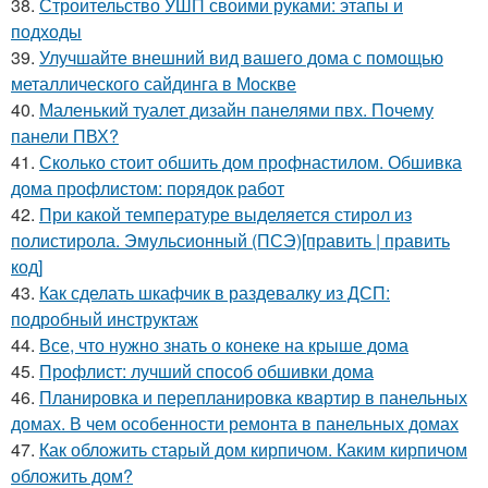
38.
Строительство УШП своими руками: этапы и
подходы
39.
Улучшайте внешний вид вашего дома с помощью
металлического сайдинга в Москве
40.
Маленький туалет дизайн панелями пвх. Почему
панели ПВХ?
41.
Сколько стоит обшить дом профнастилом. Обшивка
дома профлистом: порядок работ
42.
При какой температуре выделяется стирол из
полистирола. Эмульсионный (ПСЭ)[править | править
код]
43.
Как сделать шкафчик в раздевалку из ДСП:
подробный инструктаж
44.
Все, что нужно знать о конеке на крыше дома
45.
Профлист: лучший способ обшивки дома
46.
Планировка и перепланировка квартир в панельных
домах. В чем особенности ремонта в панельных домах
47.
Как обложить старый дом кирпичом. Каким кирпичом
обложить дом?