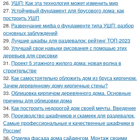
26.
УШП: Как эта технология может изменить мир
27.
Устойчивый фундамент для брусового дома: как
построить УШП
28.
Развенчание мифа о фундаменте типа УШП: разбор
основных заблуждений
29.
Лучшие шкафы для раздевалок: рейтинг ТОП-2023
30.
Улучшай свои навыки рисования с помощью этих
деревьев для срисовки
31.
Проект 5 этажного жилого дома: новая волна в
строительстве
32.
Как самостоятельно обложить дом из бруса кирпичом.
Зачем деревянному дому кирпичные стены?
33.
Облицовка кирпичом деревянного дома. Основные
причины для облицовки дома
34.
Как построить недорогой дом своей мечты. Введение
35.
Производство шкафчиков и скамеек для раздевалок.
Самые профессиональные и качественные шкафчики в
России!
36.
Отделка фасада дома сайдингом. Монтаж своими