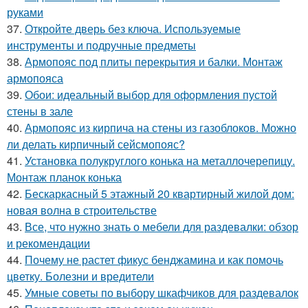
руками
37.
Откройте дверь без ключа. Используемые
инструменты и подручные предметы
38.
Армопояс под плиты перекрытия и балки. Монтаж
армопояса
39.
Обои: идеальный выбор для оформления пустой
стены в зале
40.
Армопояс из кирпича на стены из газоблоков. Можно
ли делать кирпичный сейсмопояс?
41.
Установка полукруглого конька на металлочерепицу.
Монтаж планок конька
42.
Бескаркасный 5 этажный 20 квартирный жилой дом:
новая волна в строительстве
43.
Все, что нужно знать о мебели для раздевалки: обзор
и рекомендации
44.
Почему не растет фикус бенджамина и как помочь
цветку. Болезни и вредители
45.
Умные советы по выбору шкафчиков для раздевалок