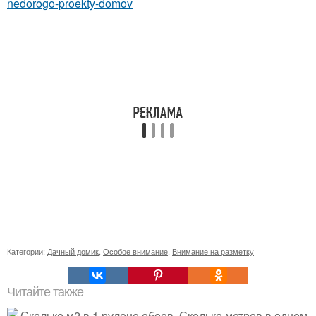
nedorogo-proekty-domov
Категории:
Дачный домик
,
Особое внимание
,
Внимание на разметку
Читайте также