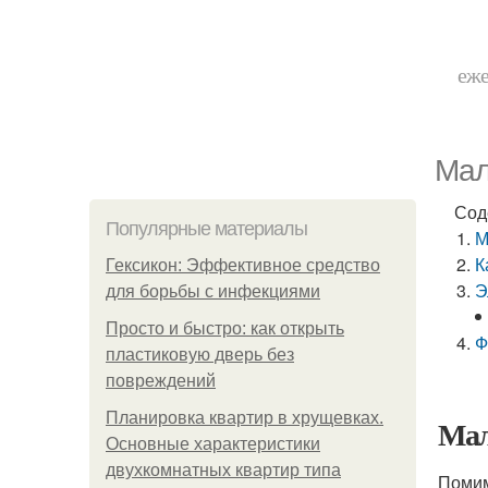
еже
Мал
Сод
Популярные материалы
М
К
Гексикон: Эффективное средство
Э
для борьбы с инфекциями
Просто и быстро: как открыть
Ф
пластиковую дверь без
повреждений
Планировка квартир в хрущевках.
Мал
Основные характеристики
двухкомнатных квартир типа
Помим