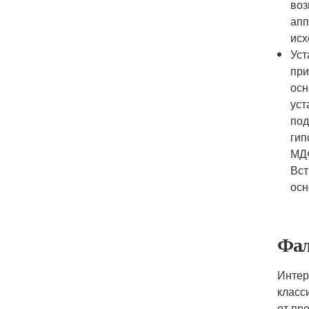
воз
апп
исх
Уст
при
осн
уст
под
гип
МДФ
Вст
осн
Фал
Интер
класс
от пр