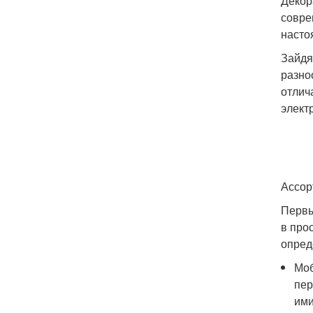
Декор
совре
насто
Зайдя
разно
отлич
элект
Ассор
Первы
в про
опред
Моб
пер
ими