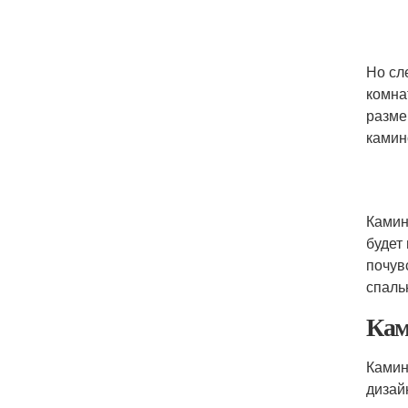
Но сл
комна
разме
камин
Камин
будет
почув
спаль
Кам
Камин
дизай