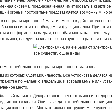
ативный электрический камин является прообразом традици
менная система, предназначенная имитировать в квартире
ящий огонь и построитьне представляется возможным, но эле
 в специализированный магазин можно в действительности
образных систем с необходимым функционалом. При этом 
аться по форме и размерам, способам монтажа, внешнему в
рокамины, следует разделить их на группы по разным призн
тимент небольшого специализированного магазина
м из которых будет мобильность. Все устройства делятся
странстве по желанию владельца, и встраиваемые или ус
еленное место.
ильный вариант. Декоративные электрокамины из недорого
едвижного изделия. Они выглядят как небольшое традицион
тация живого огня. Монтаж таким конструкциям не нужен, 