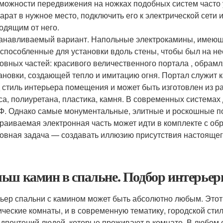
можности передвижения на ножках подобных систем часто 
арат в нужное место, подключить его к электрической сети
одящим от него.
анавливаемый вариант. Напольные электрокамины, имеющ
способленные для установки вдоль стены, чтобы был на не
овных частей: красивого величественного портала , обрам
ановки, создающей тепло и имитацию огня. Портал служит 
 стиль интерьера помещения и может быть изготовлен из р
са, полиуретана, пластика, камня. В современных системах
. Однако самые монументальные, элитные и роскошные пор
раиваемая электронная часть может идти в комплекте с об
овная задача — создавать иллюзию присутствия настоящего 
ьш камин в спальне. Подбор интерьер
ьер спальни с камином может быть абсолютно любым. Этот
ические комнаты, и в современную тематику, городской стил
едпочтений людей, которые проживают в комнате. В любом 