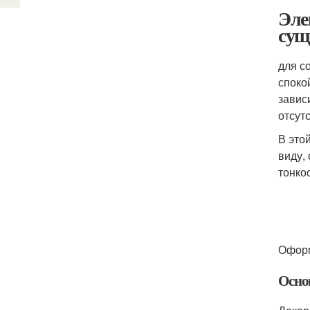
Эле
сущ
для с
споко
завис
отсут
В это
виду,
тонко
Оформ
Осно