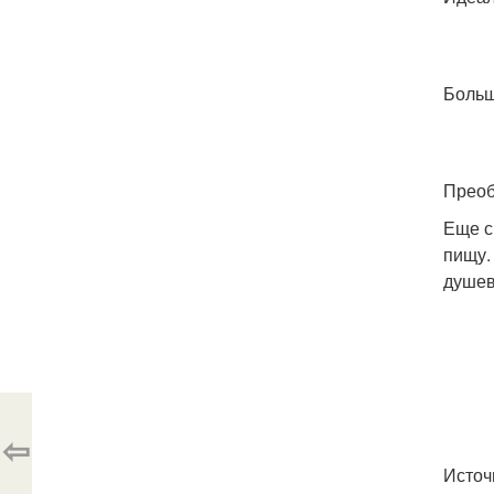
Больш
Преоб
Еще с
пищу.
душев
⇦
Источ