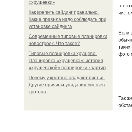
«хрущевки»
этого 
чисто
Как крепить сайдинг правильно.
Какие правила надо соблюдать при
установке сайдинга
Если 
Современные типовые планировки
обычн
новостроек. Что такое?
таких
фото 
Типовые планировки хрущево.
Планировка «хрущевка»: история
«хрущевской» планировки квартир
Почему у кротона опадают листья.
Другие причины увядания листьев
кротона
Так ж
обста