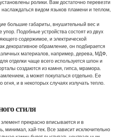
установлены ролики. Вам достаточно перевезти
 и наслаждаться видом языков пламени и теплом,
ие большие габариты, внушительный вес и
е упор. Подобные устройства состоят из двух
ляющего содержимое, и электрической
как декоративное обрамление, он подбирается
азличных материалов, например, дерева, МДФ,
 для отделки чаще всего используется шпон и
талы создаются из камня, гипса, мрамора.
рамлением, а может покупаться отдельно. Ее
огня, и в некоторых случаях излучать тепло.
ного стиля
 элемент прекрасно вписывается и в
ь, минимал, хай-тек. Все зависит исключительно
случае камин будет выступать центральным