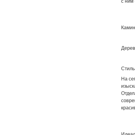
с ним
Камин
Дерев
Стиль
На се
изыск
Отдел
совре
краси
Идеал