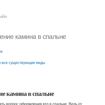
зайн
ение камина в спальне
не
м все существующие виды
е камина в спальне
еть вопрос оформления его в спальне. Ведь от