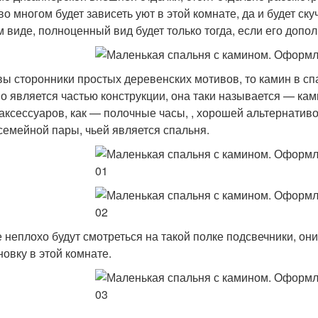
во многом будет зависеть уют в этой комнате, да и будет ск
м виде, полноценный вид будет только тогда, если его доп
вы сторонники простых деревенских мотивов, то камин в сп
о является частью конструкции, она таки называется — ка
 аксессуаров, как — полочные часы, , хорошей альтернатив
семейной пары, чьей является спальня.
е неплохо будут смотреться на такой полке подсвечники, о
новку в этой комнате.