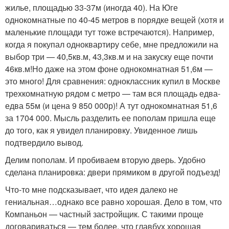
жилье, площадью 33-37м (иногда 40). На Юге
однокомнатные по 40-45 метров в порядке вещей (хотя и
маленькие площади тут тоже встречаются). Например,
когда я покупал одноквартиру себе, мне предложили на
выбор три — 40,5кв.м, 43,3кв.м и на закуску еще почти
46кв.м!Но даже на этом фоне однокомнатная 51,6м —
это много! Для сравнения: одноклассник купил в Москве
трехкомнатную рядом с метро — там вся площадь едва-
едва 55м (и цена 9 850 000р)! А тут однокомнатная 51,6
за 1704 000. Мысль разделить ее пополам пришла еще
до того, как я увидел планировку. Увиденное лишь
подтвердило вывод.
Делим пополам. И пробиваем вторую дверь. Удобно
сделана планировка: двери прямиком в другой подъезд!
Что-то мне подсказывает, что идея далеко не
гениальная…однако все равно хорошая. Дело в том, что
Компаньон — частный застройщик. С такими проще
договариваться — тем более, что главбух хорошая