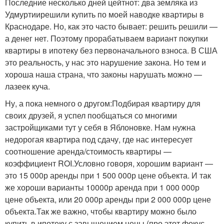
Последние несколько дней цейтнот: два земляка из
Удмуртиирешили купить по моей наводке квартиры в
Краснодаре. Но, как это часто бывает: решить решили —
а денег нет. Поэтому прорабатываем вариант покупки
квартиры в ипотеку без первоначального взноса. В США
это реальность, у нас это нарушение закона. Но тем и
хороша наша страна, что законы нарушать можно —
лазеек куча.
Ну, а пока немного о другом:Подбирая квартиру для
своих друзей, я успел пообщаться со многими
застройщиками тут у себя в Яблоновке. Нам нужна
недорогая квартира под сдачу, где нас интересует
соотношение аренда/стоимость квартиры —
коэффициент ROI.Условно говоря, хорошим вариант —
это 15 000р аренды при 1 500 000р цене объекта. И так
же хороши варианты 10000р аренда при 1 000 000р
цене объекта, или 20 000р аренды при 2 000 000р цене
объекта.Так же важно, чтобы квартиру можно было
купить в ипотеку с завышением цены (про этот фокус