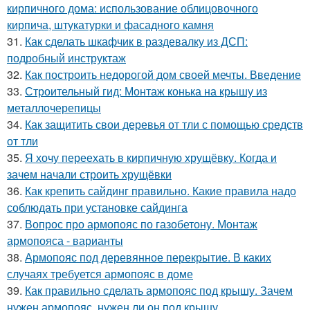
кирпичного дома: использование облицовочного
кирпича, штукатурки и фасадного камня
31.
Как сделать шкафчик в раздевалку из ДСП:
подробный инструктаж
32.
Как построить недорогой дом своей мечты. Введение
33.
Строительный гид: Монтаж конька на крышу из
металлочерепицы
34.
Как защитить свои деревья от тли с помощью средств
от тли
35.
Я хочу переехать в кирпичную хрущёвку. Когда и
зачем начали строить хрущёвки
36.
Как крепить сайдинг правильно. Какие правила надо
соблюдать при установке сайдинга
37.
Вопрос про армопояс по газобетону. Монтаж
армопояса - варианты
38.
Армопояс под деревянное перекрытие. В каких
случаях требуется армопояс в доме
39.
Как правильно сделать армопояс под крышу. Зачем
нужен армопояс, нужен ли он под крышу