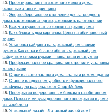
40.
Проектирование пятиэтажного жилого дома:
основные этапы и принципы
41.
Энергосберегающее отопление для загородного
дома: как экономя энергию, сэкономить на отоплении
42.
Все, что нужно знать о конеке на крыше дома
43.
Как обложить дом кирпичом. Цены на облицовочный
кирпич
44.
Установка сайдинга на каркасный дом своими
руками. Как легко и быстро обшить каркасный дом
сайдингом своими руками – пошаговая инструкция
45.
Профессиональное сращивание стропил и установка
конек крыши
46.
Строительство частного дома: этапы и рекомендации
47.
Станьте владельцем удобного и функционального
шкафчика для раздевалок от СпортМебель
48.
Перекрытия по деревянным балкам в газобетонном
доме. Плюсы и минусы деревянного перекрытия в доме
из газобетона
49.
Уникальный дизайн: 5-этажный жилой дом Г-