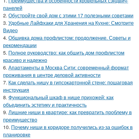
1.
Преимущества и особенности кровельных сэндвич-
панелей
2.
Обустройте свой дом с этими 17 полезными советами
3.
Удобные Лайфхаки для Хранения на Кухне: Смотрите
Видео
4.
Обшивка дома профлистом: продолжение. Советы и
рекомендации
5.
Полное руководство: как обшить дом профлистом
красиво и надежно
6.
Апартаменты в Москва Сити: современный формат
проживания в центре деловой активности
7.
Как сделать нишу в гипсокартонной стене: пошаговая
инструкция
8.
Функциональный шкаф в нише прихожей: как
объединить эстетику и практичность
9.
Лишние ниши в квартире: как превратить проблему в
преимущество
10.
Почему ниши в коридоре получились из-за ошибок в
планировке