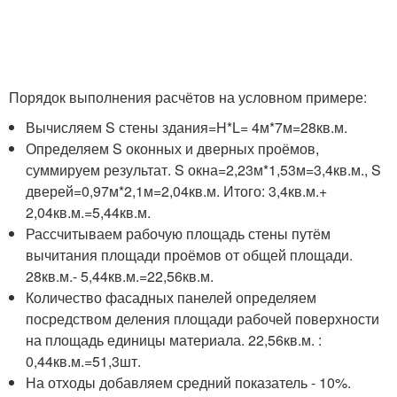
Порядок выполнения расчётов на условном примере:
Вычисляем S стены здания=H*L= 4м*7м=28кв.м.
Определяем S оконных и дверных проёмов,
суммируем результат. S окна=2,23м*1,53м=3,4кв.м., S
дверей=0,97м*2,1м=2,04кв.м. Итого: 3,4кв.м.+
2,04кв.м.=5,44кв.м.
Рассчитываем рабочую площадь стены путём
вычитания площади проёмов от общей площади.
28кв.м.- 5,44кв.м.=22,56кв.м.
Количество фасадных панелей определяем
посредством деления площади рабочей поверхности
на площадь единицы материала. 22,56кв.м. :
0,44кв.м.=51,3шт.
На отходы добавляем средний показатель - 10%.